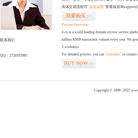
具体交易流程可
“点击这里”
查看或咨询support@
我要购买
>>
Process Overview:
4.cn is a world leading domain escrow service plat
million RMB transaction volume every year. We promi
联系我们
5 workdays.
For detailed process, you can
“visit here”
or contact
QQ：2726103981
BUY NOW
>>
Copyright © 1998 -2025 www.