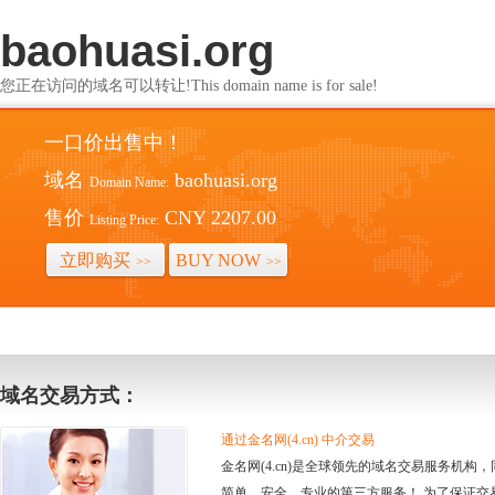
baohuasi.org
您正在访问的域名可以转让!This domain name is for sale!
一口价出售中！
域名
baohuasi.org
Domain Name:
售价
CNY 2207.00
Listing Price:
立即购买
BUY NOW
>>
>>
域名交易方式：
通过金名网(4.cn) 中介交易
金名网(4.cn)是全球领先的域名交易服务机
简单、安全、专业的第三方服务！ 为了保证交