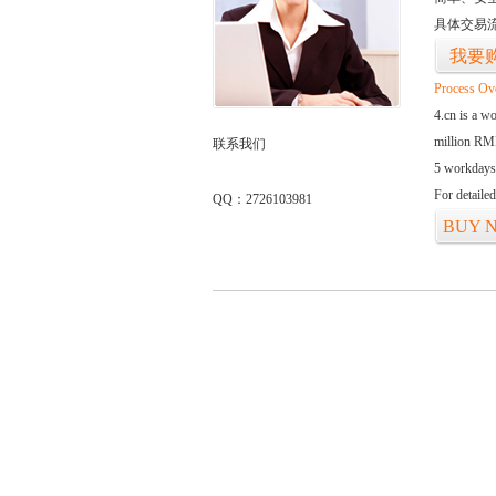
具体交易
我要
Process Ov
4.cn is a w
million RMB
联系我们
5 workdays
For detaile
QQ：2726103981
BUY 