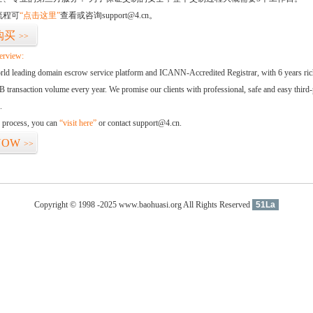
流程可
“点击这里”
查看或咨询support@4.cn。
购买
>>
erview:
orld leading domain escrow service platform and ICANN-Accredited Registrar, with 6 years ri
 transaction volume every year. We promise our clients with professional, safe and easy third-
.
d process, you can
“visit here”
or contact support@4.cn.
NOW
>>
Copyright © 1998 -2025 www.baohuasi.org All Rights Reserved
51La