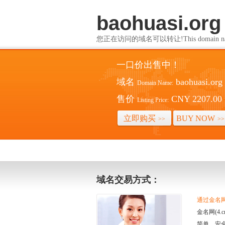
baohuasi.org
您正在访问的域名可以转让!This domain name i
一口价出售中！
域名
baohuasi.org
Domain Name:
售价
CNY 2207.00
Listing Price:
立即购买
BUY NOW
>>
>>
域名交易方式：
通过金名网(
金名网(4
简单、安