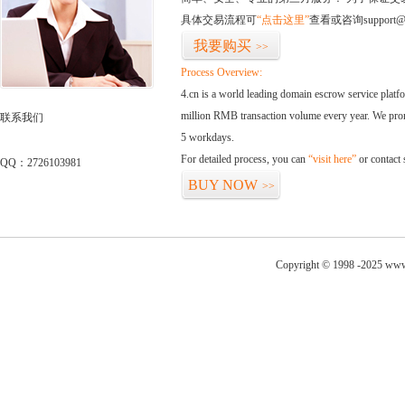
具体交易流程可
“点击这里”
查看或咨询support@
我要购买
>>
Process Overview:
4.cn is a world leading domain escrow service plat
million RMB transaction volume every year. We promi
联系我们
5 workdays.
For detailed process, you can
“visit here”
or contact
QQ：2726103981
BUY NOW
>>
Copyright © 1998 -2025 www.