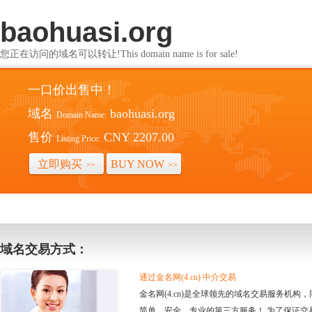
baohuasi.org
您正在访问的域名可以转让!This domain name is for sale!
一口价出售中！
域名
baohuasi.org
Domain Name:
售价
CNY 2207.00
Listing Price:
立即购买
BUY NOW
>>
>>
域名交易方式：
通过金名网(4.cn) 中介交易
金名网(4.cn)是全球领先的域名交易服务机
简单、安全、专业的第三方服务！ 为了保证交